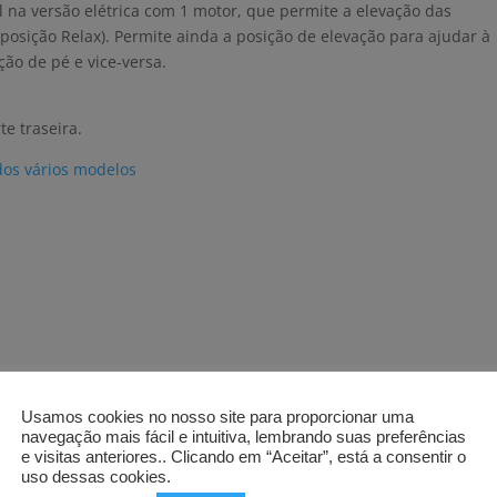
 na versão elétrica com 1 motor, que permite a elevação das
posição Relax). Permite ainda a posição de elevação para ajudar à
ão de pé e vice-versa.
e traseira.
 dos vários modelos
Usamos cookies no nosso site para proporcionar uma
navegação mais fácil e intuitiva, lembrando suas preferências
e visitas anteriores.. Clicando em “Aceitar”, está a consentir o
uso dessas cookies.