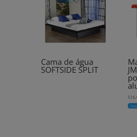
Cama de água
M
SOFTSIDE SPLIT
JM
po
al
516,
Comp