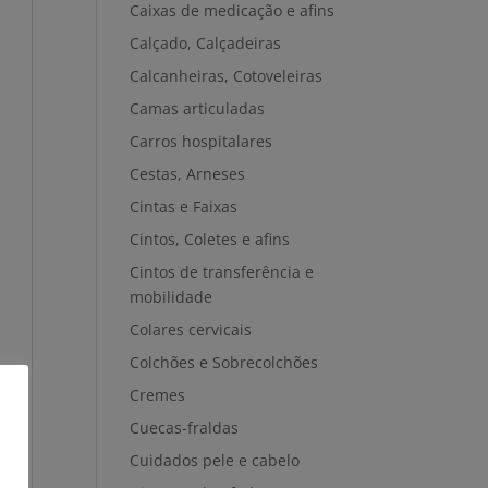
Caixas de medicação e afins
Calçado, Calçadeiras
Calcanheiras, Cotoveleiras
Camas articuladas
Carros hospitalares
Cestas, Arneses
Cintas e Faixas
Cintos, Coletes e afins
Cintos de transferência e
mobilidade
Colares cervicais
Colchões e Sobrecolchões
Cremes
Cuecas-fraldas
Cuidados pele e cabelo