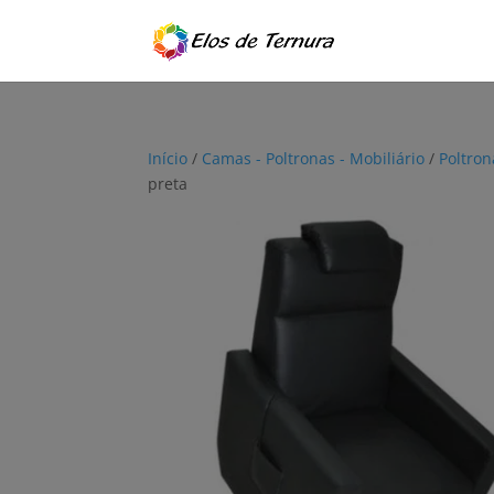
Início
/
Camas - Poltronas - Mobiliário
/
Poltron
preta