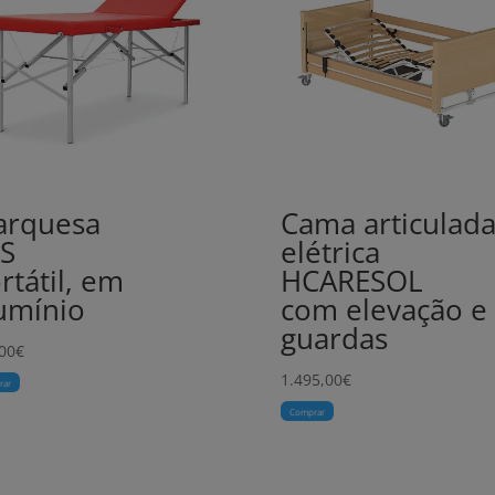
arquesa
Cama articulad
S
elétrica
rtátil, em
HCARESOL
umínio
com elevação e
guardas
00
€
1.495,00
€
rar
Comprar