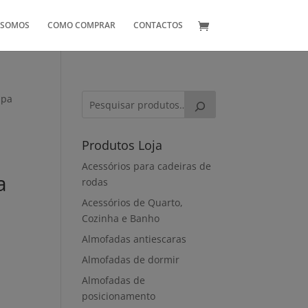
 SOMOS
COMO COMPRAR
CONTACTOS
apa
Produtos Loja
Acessórios para cadeiras de
a
rodas
Acessórios de Quarto,
Cozinha e Banho
Almofadas antiescaras
Almofadas de dormir
Almofadas de
posicionamento