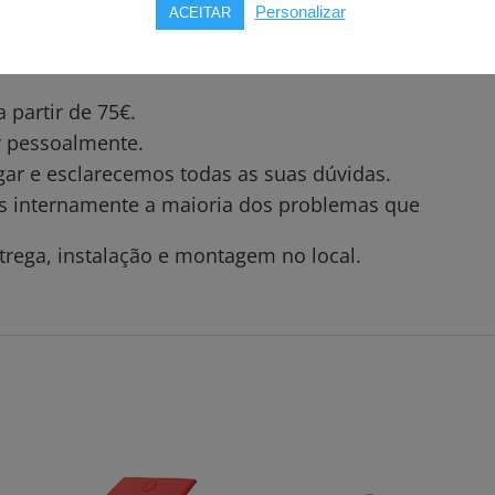
Personalizar
ACEITAR
partir de 75€.
ar pessoalmente.
gar e esclarecemos todas as suas dúvidas.
os internamente a maioria dos problemas que
trega, instalação e montagem no local.