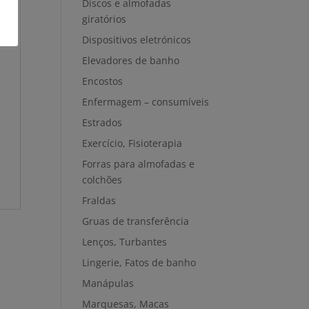
Discos e almofadas
giratórios
Dispositivos eletrónicos
Elevadores de banho
Encostos
Enfermagem – consumíveis
Estrados
Exercício, Fisioterapia
Forras para almofadas e
colchões
Fraldas
Gruas de transferência
Lenços, Turbantes
Lingerie, Fatos de banho
Manápulas
Marquesas, Macas