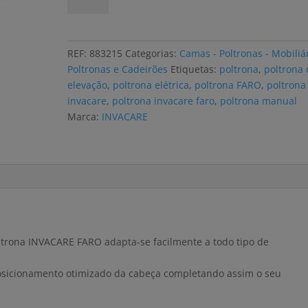
Poltrona
elétrica
INVACARE
REF:
883215
Categorias:
Camas - Poltronas - Mobiliá
FARO
Poltronas e Cadeirões
Etiquetas:
poltrona
,
poltrona
com
elevação
,
poltrona elétrica
,
poltrona FARO
,
poltrona
elevação,
invacare
,
poltrona invacare faro
,
poltrona manual
napa
Marca:
INVACARE
preta
oltrona INVACARE FARO adapta-se facilmente a todo tipo de
osicionamento otimizado da cabeça completando assim o seu