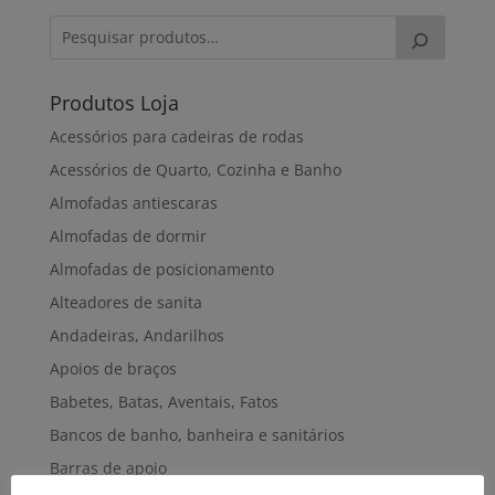
Produtos Loja
Acessórios para cadeiras de rodas
Acessórios de Quarto, Cozinha e Banho
Almofadas antiescaras
Almofadas de dormir
Almofadas de posicionamento
Alteadores de sanita
Andadeiras, Andarilhos
Apoios de braços
Babetes, Batas, Aventais, Fatos
Bancos de banho, banheira e sanitários
Barras de apoio