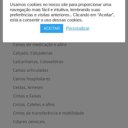
Bengalas, Canadianas e afins
Usamos cookies no nosso site para proporcionar uma
Cadeiras de banho, banheira e sanitárias
navegação mais fácil e intuitiva, lembrando suas
preferências e visitas anteriores.. Clicando em “Aceitar”,
Cadeiras de rodas elétricas
está a consentir o uso dessas cookies.
Cadeiras de rodas manuais
Personalizar
ACEITAR
Cadeiras e plataformas de elevação
Caixas de medicação e afins
Calçado, Calçadeiras
Calcanheiras, Cotoveleiras
Camas articuladas
Carros hospitalares
Cestas, Arneses
Cintas e Faixas
Cintos, Coletes e afins
Cintos de transferência e mobilidade
Colares cervicais