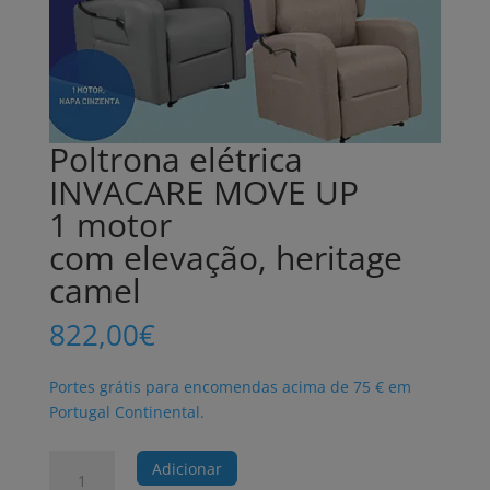
Poltrona elétrica
INVACARE MOVE UP
1 motor
com elevação, heritage
camel
822,00
€
Portes grátis para encomendas acima de 75 € em
Portugal Continental.
Quantidade
Adicionar
de