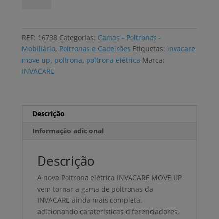
Poltrona
elétrica
INVACARE
REF:
16738
Categorias:
Camas - Poltronas -
MOVE
Mobiliário
,
Poltronas e Cadeirões
Etiquetas:
invacare
UP
move up
,
poltrona
,
poltrona elétrica
Marca:
1
INVACARE
motor
com
elevação,
heritage
Descrição
camel
Informação adicional
Descrição
A nova Poltrona elétrica INVACARE MOVE UP
vem tornar a gama de poltronas da
INVACARE ainda mais completa,
adicionando caraterísticas diferenciadores,