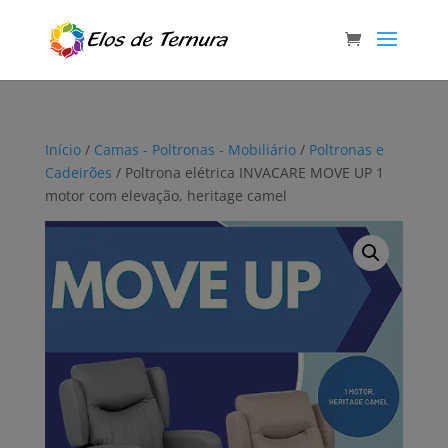
Início
/
Camas - Poltronas - Mobiliário
/
Poltronas e
Cadeirões
/ Poltrona elétrica INVACARE MOVE UP 1
motor com elevação, heritage camel