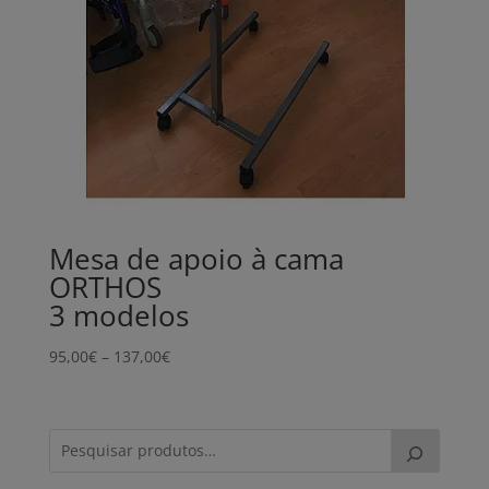
Mesa de apoio à cama
ORTHOS
3 modelos
Price
95,00
€
–
137,00
€
range:
95,00€
through
137,00€