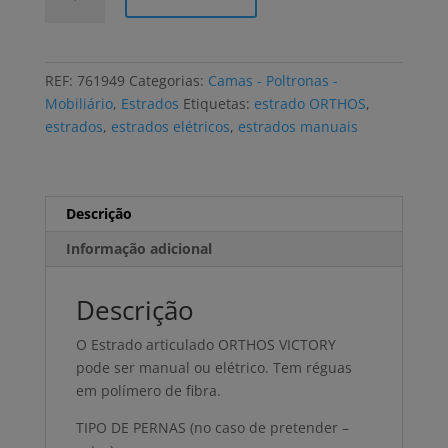
de
Estrado
articulado
ORTHOS
REF:
761949
Categorias:
Camas - Poltronas -
VICTORY
Mobiliário
,
Estrados
Etiquetas:
estrado ORTHOS
,
manual
estrados
,
estrados elétricos
,
estrados manuais
ou
elétrico
Descrição
Informação adicional
Descrição
O Estrado articulado ORTHOS VICTORY
pode ser manual ou elétrico. Tem réguas
em polímero de fibra.
TIPO DE PERNAS (no caso de pretender –