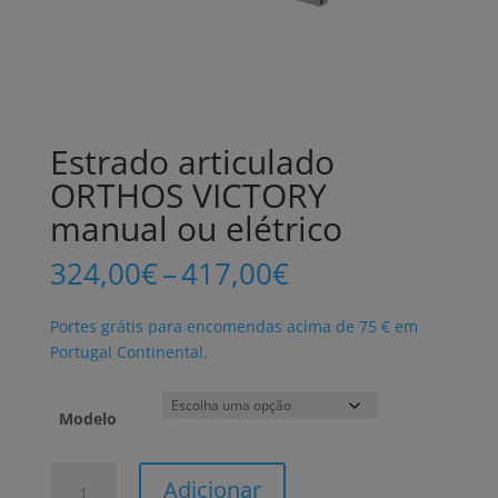
Estrado articulado
ORTHOS VICTORY
manual ou elétrico
Price
324,00
€
–
417,00
€
range:
324,00€
Portes grátis para encomendas acima de 75 € em
through
Portugal Continental.
417,00€
Modelo
Quantidade
Adicionar