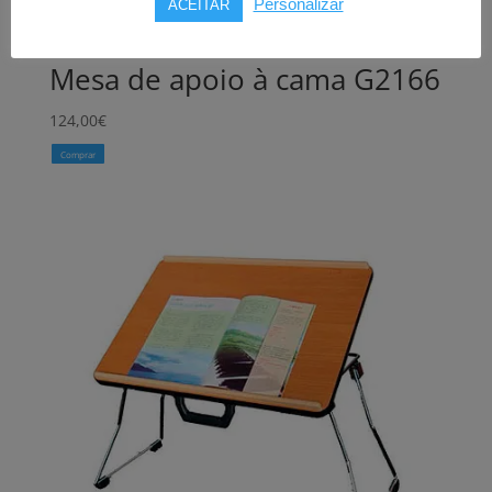
Personalizar
ACEITAR
Mesa de apoio à cama G2166
124,00
€
Comprar