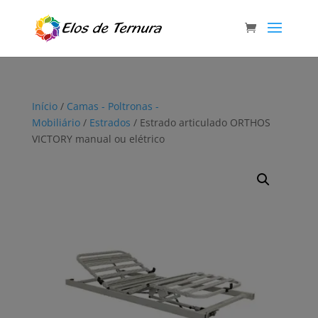
Início
/
Camas - Poltronas -
Mobiliário
/
Estrados
/ Estrado articulado ORTHOS
VICTORY manual ou elétrico