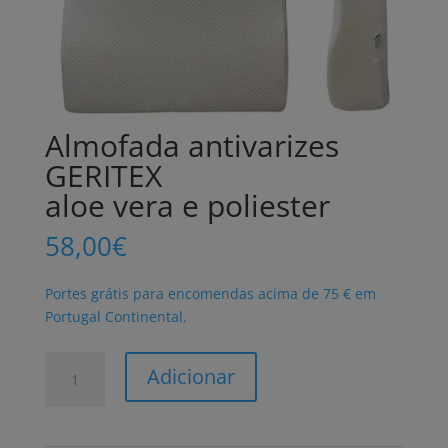
Almofada antivarizes
GERITEX
aloe vera e poliester
58,00
€
Portes grátis para encomendas acima de 75 € em
Portugal Continental.
Quantidade
Adicionar
de
Almofada
antivarizes