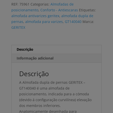
GERITEX
REF:
75961
Categorias:
Almofadas de
aloe
posicionamento
,
Conforto - Antiescaras
Etiquetas:
vera
almofada antivarizes geritex
,
almofada dupla de
e
pernas
,
almofada para varizes
,
GT140040
Marca:
poliester
GERITEX
Descrição
Informação adicional
Descrição
A Almofada dupla de pernas GERITEX –
GT140040 é uma almofada de
posicionamento, indicada para a cómoda
(devido á configuração curvilínea) elevação
dos membros inferiores.
Anatomicamente desenhada para