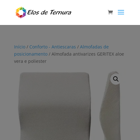
Início
/
Conforto - Antiescaras
/
Almofadas de
posicionamento
/ Almofada antivarizes GERITEX aloe
vera e poliester