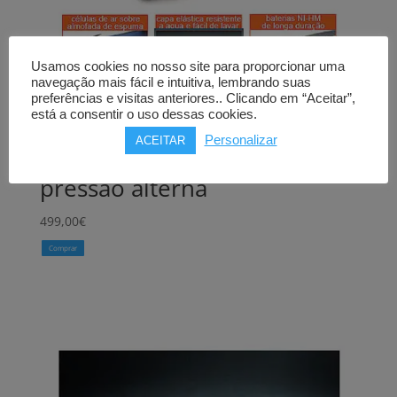
Usamos cookies no nosso site para proporcionar uma
navegação mais fácil e intuitiva, lembrando suas
preferências e visitas anteriores.. Clicando em “Aceitar”,
está a consentir o uso dessas cookies.
Almofada antiescaras
Personalizar
ACEITAR
APEX SEDENS 500
pressão alterna
499,00
€
Comprar