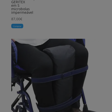
GERITEX
em S
microbolas
impermeável
87,00
€
Comprar