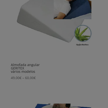
Almofada angular
GERITEX
vários modelos
Price
49,00
€
–
60,00
€
range:
49,00€
through
60,00€