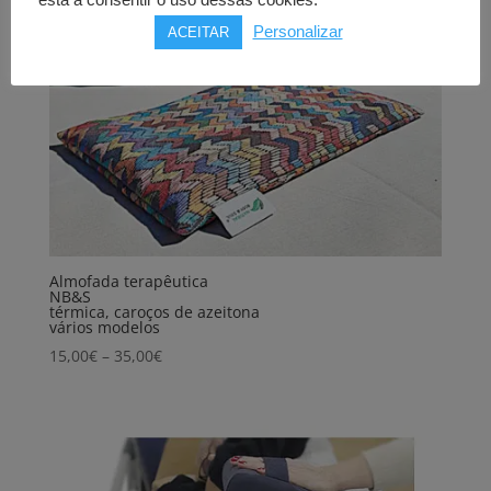
está a consentir o uso dessas cookies.
Personalizar
ACEITAR
Almofada terapêutica
NB&S
térmica, caroços de azeitona
vários modelos
Price
15,00
€
–
35,00
€
range:
15,00€
through
35,00€