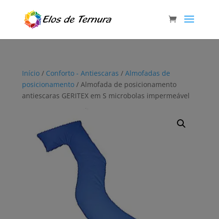
Início
/
Conforto - Antiescaras
/
Almofadas de
posicionamento
/ Almofada de posicionamento
antiescaras GERITEX em S microbolas impermeável