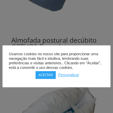
Almofada postural decúbito
ORTHOS flocos latex
Usamos cookies no nosso site para proporcionar uma
91,00
€
navegação mais fácil e intuitiva, lembrando suas
preferências e visitas anteriores.. Clicando em “Aceitar”,
Comprar
está a consentir o uso dessas cookies.
Personalizar
ACEITAR