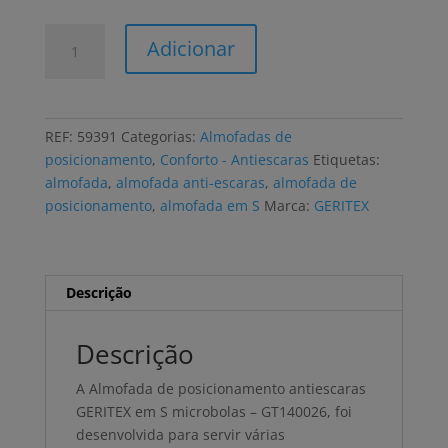
Quantidade
Adicionar
de
Almofada
de
posicionamento
REF:
59391
Categorias:
Almofadas de
antiescaras
posicionamento
,
Conforto - Antiescaras
Etiquetas:
GERITEX
almofada
,
almofada anti-escaras
,
almofada de
em
posicionamento
,
almofada em S
Marca:
GERITEX
S
microbolas
impermeável
Descrição
Descrição
A Almofada de posicionamento antiescaras
GERITEX em S microbolas – GT140026, foi
desenvolvida para servir várias