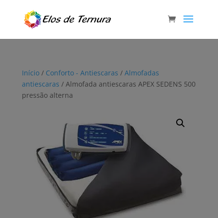
Início
/
Conforto - Antiescaras
/
Almofadas
antiescaras
/ Almofada antiescaras APEX SEDENS 500
pressão alterna