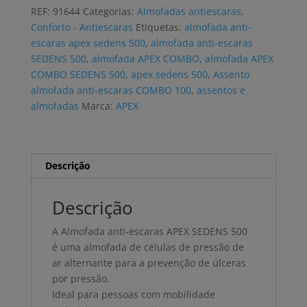
APEX
REF:
91644
Categorias:
Almofadas antiescaras
,
SEDENS
Conforto - Antiescaras
Etiquetas:
almofada anti-
500
escaras apex sedens 500
,
almofada anti-escaras
pressão
SEDENS 500
,
almofada APEX COMBO
,
almofada APEX
alterna
COMBO SEDENS 500
,
apex sedens 500
,
Assento
almofada anti-escaras COMBO 100
,
assentos e
almofadas
Marca:
APEX
Descrição
Descrição
A Almofada anti-escaras APEX SEDENS 500
é uma almofada de células de pressão de
ar alternante para a prevenção de úlceras
por pressão.
Ideal para pessoas com mobilidade