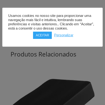
Usamos cookies no nosso site para proporcionar uma
Almofada antiescaras
JAY 3
navegação mais fácil e intuitiva, lembrando suas
vários modelos
preferências e visitas anteriores.. Clicando em “Aceitar”,
está a consentir o uso dessas cookies.
637,00
€
Personalizar
ACEITAR
Comprar
Produtos Relacionados