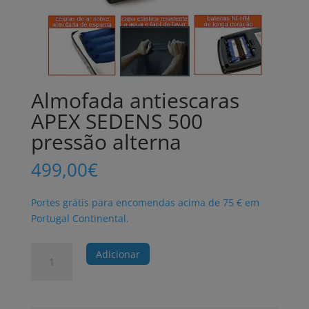
Almofada antiescaras
APEX SEDENS 500
pressão alterna
499,00
€
Portes grátis para encomendas acima de 75 € em
Portugal Continental.
Quantidade
Adicionar
de
Almofada
antiescaras