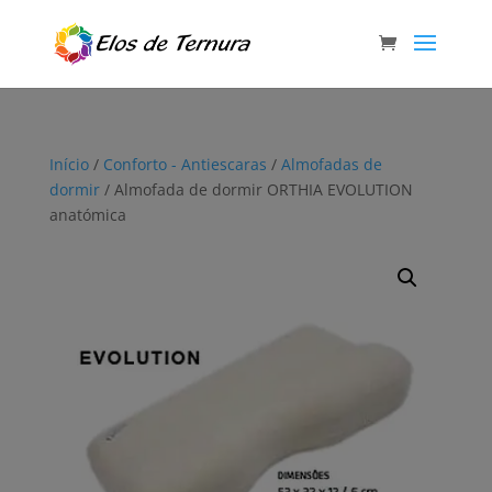
Início
/
Conforto - Antiescaras
/
Almofadas de
dormir
/ Almofada de dormir ORTHIA EVOLUTION
anatómica