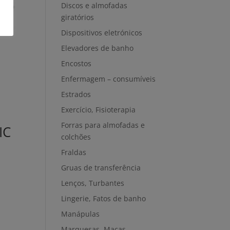
Discos e almofadas
giratórios
Dispositivos eletrónicos
Elevadores de banho
Encostos
Enfermagem – consumíveis
Estrados
Exercício, Fisioterapia
Forras para almofadas e
IC
colchões
Fraldas
Gruas de transferência
Lenços, Turbantes
Lingerie, Fatos de banho
Manápulas
Marquesas, Macas