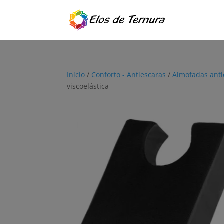
Início
/
Conforto - Antiescaras
/
Almofadas anti
viscoelástica