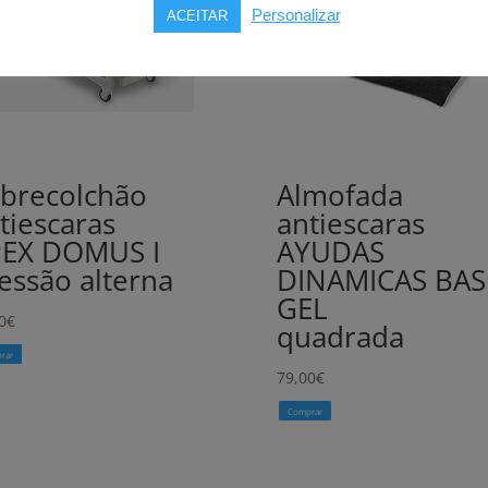
Personalizar
ACEITAR
brecolchão
Almofada
tiescaras
antiescaras
EX DOMUS I
AYUDAS
essão alterna
DINAMICAS BAS
GEL
0
€
quadrada
rar
79,00
€
Comprar