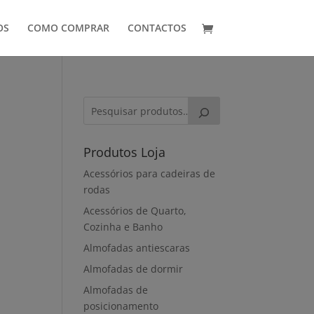
OS
COMO COMPRAR
CONTACTOS
Produtos Loja
Acessórios para cadeiras de
rodas
Acessórios de Quarto,
Cozinha e Banho
Almofadas antiescaras
Almofadas de dormir
Almofadas de
posicionamento