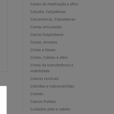
Caixas de medicação e afins
Calçado, Calçadeiras
Calcanheiras, Cotoveleiras
Camas articuladas
Carros hospitalares
Cestas, Arneses
Cintas e Faixas
Cintos, Coletes e afins
Cintos de transferência e
mobilidade
Colares cervicais
Colchões e Sobrecolchões
Cremes
Cuecas-fraldas
Cuidados pele e cabelo