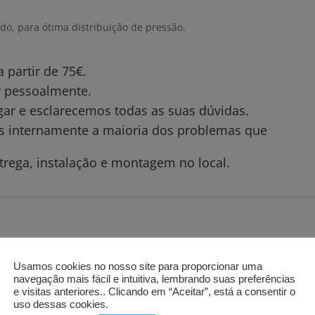
do, para ótima distribuição de pressão.
partir de 75€.
ar pessoalmente.
gar e esclarecemos todas as suas dúvidas.
os internamente a maioria dos problemas que
trega, instalação e montagem no local.
Usamos cookies no nosso site para proporcionar uma
navegação mais fácil e intuitiva, lembrando suas preferências
e visitas anteriores.. Clicando em “Aceitar”, está a consentir o
uso dessas cookies.