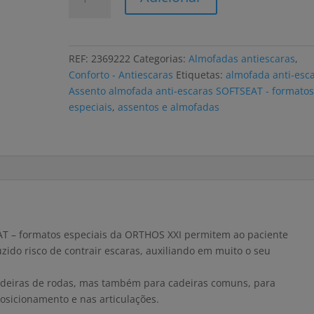
de
Almofada
antiescaras
ORTHOS
REF:
2369222
Categorias:
Almofadas antiescaras
,
SOFTSEAT
Conforto - Antiescaras
Etiquetas:
almofada anti-esc
com
Assento almofada anti-escaras SOFTSEAT - formato
rasgo,
especiais
,
assentos e almofadas
viscoelástica
T – formatos especiais da ORTHOS XXI permitem ao paciente
zido risco de contrair escaras, auxiliando em muito o seu
adeiras de rodas, mas também para cadeiras comuns, para
posicionamento e nas articulações.