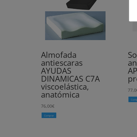
Almofada
So
antiescaras
an
AYUDAS
AP
DINAMICAS C7A
pr
viscoelástica,
77,0
anatómica
Comp
76,00
€
Comprar