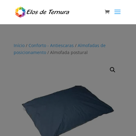
Início
/
Conforto - Antiescaras
/
Almofadas de
posicionamento
/ Almofada postural