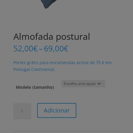
Almofada postural
Price
52,00
€
–
69,00
€
range:
52,00€
Portes grátis para encomendas acima de 75 € em
through
Portugal Continental.
69,00€
Modelo (tamanho)
Quantidade
Adicionar
de
Almofada
postural