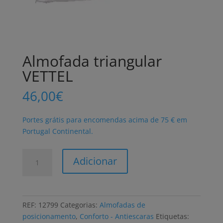
Almofada triangular
VETTEL
46,00
€
Portes grátis para encomendas acima de 75 € em
Portugal Continental.
Quantidade
Adicionar
de
Almofada
triangular
VETTEL
REF:
12799
Categorias:
Almofadas de
posicionamento
,
Conforto - Antiescaras
Etiquetas: