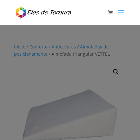
Início
/
Conforto - Antiescaras
/
Almofadas de
posicionamento
/ Almofada triangular VETTEL