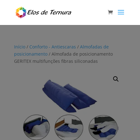
Início
/
Conforto - Antiescaras
/
Almofadas de
posicionamento
/ Almofada de posicionamento
GERITEX multifunções fibras siliconadas