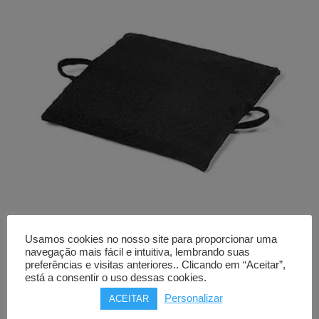
Usamos cookies no nosso site para proporcionar uma
Almofada antiescaras
navegação mais fácil e intuitiva, lembrando suas
AYUDAS DINAMICAS BASIC
preferências e visitas anteriores.. Clicando em “Aceitar”,
está a consentir o uso dessas cookies.
GEL
quadrada
Personalizar
ACEITAR