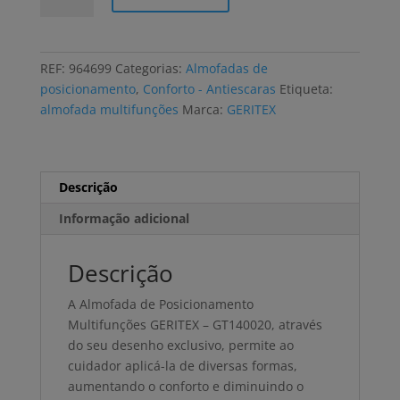
Almofada
de
posicionamento
REF:
964699
Categorias:
Almofadas de
GERITEX
posicionamento
,
Conforto - Antiescaras
Etiqueta:
multifunções
almofada multifunções
Marca:
GERITEX
fibras
siliconadas
Descrição
Informação adicional
Descrição
A Almofada de Posicionamento
Multifunções GERITEX – GT140020, através
do seu desenho exclusivo, permite ao
cuidador aplicá-la de diversas formas,
aumentando o conforto e diminuindo o