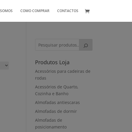
 SOMOS
COMO COMPRAR
CONTACTOS
Produtos Loja
Acessórios para cadeiras de
rodas
Acessórios de Quarto,
Cozinha e Banho
Almofadas antiescaras
Almofadas de dormir
Almofadas de
posicionamento