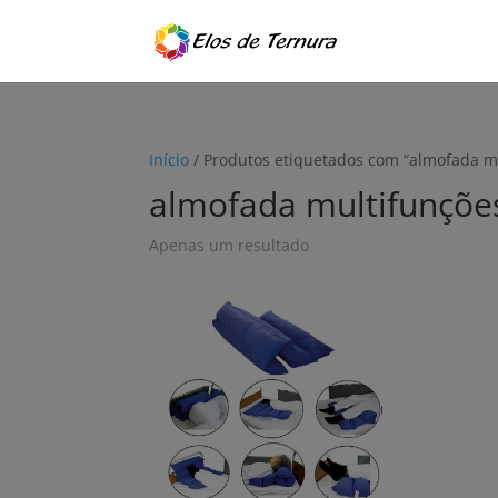
Início
/ Produtos etiquetados com “almofada m
almofada multifunçõe
Apenas um resultado