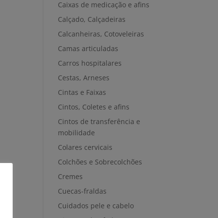
Caixas de medicação e afins
Calçado, Calçadeiras
Calcanheiras, Cotoveleiras
Camas articuladas
Carros hospitalares
Cestas, Arneses
Cintas e Faixas
Cintos, Coletes e afins
Cintos de transferência e
mobilidade
Colares cervicais
Colchões e Sobrecolchões
Cremes
Cuecas-fraldas
Cuidados pele e cabelo