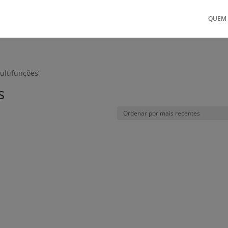
QUEM
ultifunções”
s