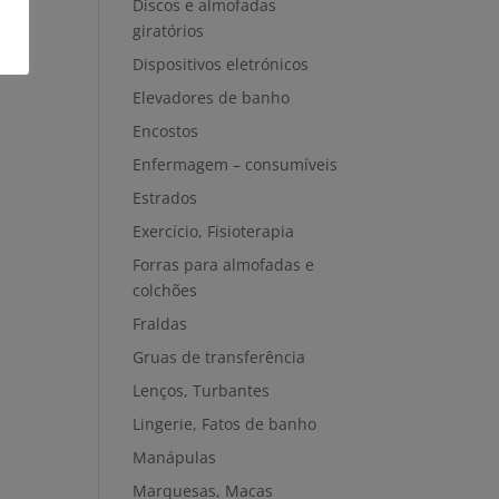
Discos e almofadas
giratórios
Dispositivos eletrónicos
Elevadores de banho
Encostos
Enfermagem – consumíveis
Estrados
Exercício, Fisioterapia
Forras para almofadas e
colchões
Fraldas
Gruas de transferência
Lenços, Turbantes
Lingerie, Fatos de banho
Manápulas
Marquesas, Macas