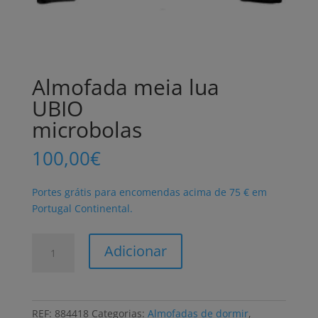
Almofada meia lua
UBIO
microbolas
100,00
€
Portes grátis para encomendas acima de 75 € em
Portugal Continental.
Quantidade
Adicionar
de
Almofada
meia
lua
REF:
884418
Categorias:
Almofadas de dormir
,