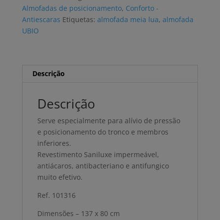
UBIO
Almofadas de posicionamento
,
Conforto -
microbolas
Antiescaras
Etiquetas:
almofada meia lua
,
almofada
UBIO
Descrição
Descrição
Serve especialmente para alívio de pressão
e posicionamento do tronco e membros
inferiores.
Revestimento Saniluxe impermeável,
antiácaros, antibacteriano e antifungico
muito efetivo.
Ref. 101316
Dimensões – 137 x 80 cm