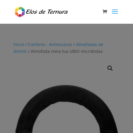
Início
/
Conforto - Antiescaras
/
Almofadas de
dormir
/ Almofada meia lua UBIO microbolas