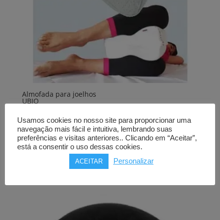
Almofada para joelhos
UBIO
espuma
42,00
€
Usamos cookies no nosso site para proporcionar uma
navegação mais fácil e intuitiva, lembrando suas
Comprar
preferências e visitas anteriores.. Clicando em “Aceitar”,
está a consentir o uso dessas cookies.
Personalizar
ACEITAR