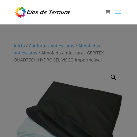
Início
/
Conforto - Antiescaras
/
Almofadas
antiescaras
/ Almofada antiescaras GERITEX
QUADTECH HYDROGEL VISCO impermeável