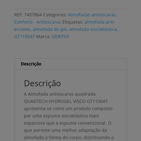
antiescaras
GERITEX
REF:
7457864
Categorias:
Almofadas antiescaras
,
QUADTECH
Conforto - Antiescaras
Etiquetas:
almofada anti-
HYDROGEL
escaras
,
almofada de gel
,
almofada viscoelástica
,
VISCO
GT110047
Marca:
GERITEX
impermeável
Descrição
Descrição
A Almofada antiescaras quadrada
QUADTECH HYDROGEL VISCO GT110047
apresenta-se como um produto composto
por uma espuma viscoelástica mais
expansiva que a espuma convencional. O
que permite uma melhor adaptação da
almofada à forma do corpo, distribuindo o