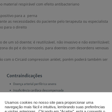
ao material respirável com efeito antibacteriano
positivo para a perna
ante as necessidades do paciente pelo terapeuta ou especialista
o para o direito
o de um só doente; é reutilizável, não invasivo e não esterilizável;
zona do pé e do tornozelo, para doentes com desordens venosas
ão com o Circaid compression anklet, porém poderá também ser
Usamos cookies no nosso site para proporcionar uma
navegação mais fácil e intuitiva, lembrando suas preferências
e visitas anteriores.. Clicando em “Aceitar”, está a consentir o