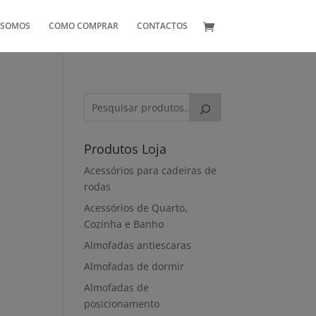
 SOMOS
COMO COMPRAR
CONTACTOS
Produtos Loja
Acessórios para cadeiras de
D
rodas
Acessórios de Quarto,
Cozinha e Banho
Almofadas antiescaras
Almofadas de dormir
Almofadas de
posicionamento