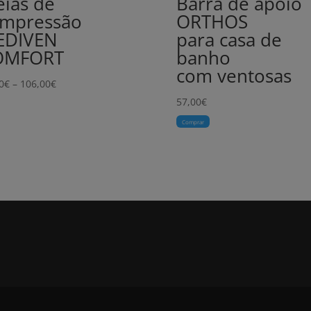
ias de
Barra de apoio
mpressão
ORTHOS
EDIVEN
para casa de
OMFORT
banho
com ventosas
Price
0
€
–
106,00
€
range:
57,00
€
58,00€
Comprar
through
106,00€