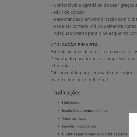
– Confortável e agradável de usar graças 
– Fácil de colocar
– Recomendado em combinação com o dis
– Pode ser cortado individualmente conso
– Adequado tanto para o pé esquerdo com
UTILIZAÇÃO PREVISTA
Este dispositivo destina-se ao uso exclusiv
Desenhado para fornecer compressão na 
e linfáticas.
Foi concebido para ser usado em conjunç
usado como peça individual.