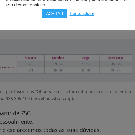
uso dessas cookies.
Personalizar
ACEITAR
e, por favor, nas “Observações” o tamanho pretendido, ou então
ou 936 305 104 (móvel ou whatsapp).
rtir de 75€.
 pessoalmente.
 e esclarecemos todas as suas dúvidas.