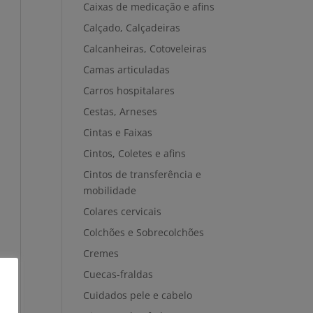
Caixas de medicação e afins
Calçado, Calçadeiras
Calcanheiras, Cotoveleiras
Camas articuladas
Carros hospitalares
Cestas, Arneses
Cintas e Faixas
Cintos, Coletes e afins
Cintos de transferência e
mobilidade
Colares cervicais
Colchões e Sobrecolchões
Cremes
Cuecas-fraldas
Cuidados pele e cabelo