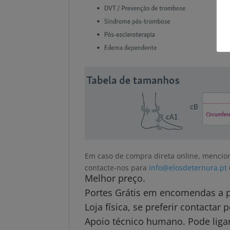
Em caso de compra direta online, mencion
contacte-nos para
info@elosdeternura.pt
Melhor preço.
Portes Grátis em encomendas a pa
Loja física, se preferir contactar
Apoio técnico humano. Pode ligar