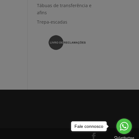
Tábuas de transferência e
afins
Trepa-escadas
Fale connosco