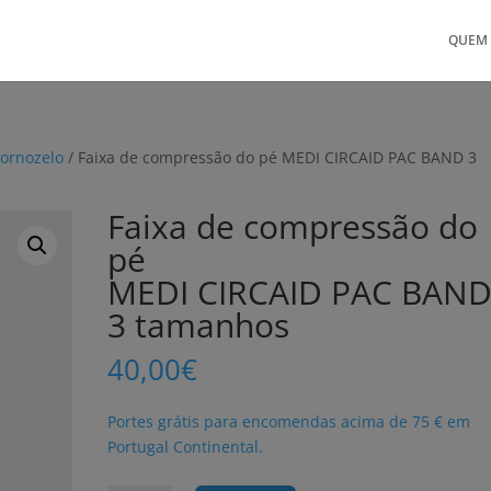
QUEM
tornozelo
/ Faixa de compressão do pé MEDI CIRCAID PAC BAND 3
Faixa de compressão do
pé
MEDI CIRCAID PAC BAN
3 tamanhos
40,00
€
Portes grátis para encomendas acima de 75 € em
Portugal Continental.