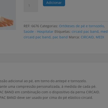
Quantidade
Adicionar
de
Faixa
de
compressão
REF:
6676
Categorias:
Ortóteses de pé e tornozelo
,
do
Saúde - Hospitalar
Etiquetas:
circaid pac band
,
med
pé
circaid pac band
,
pac band
Marca:
CIRCAID
,
MEDI
MEDI
CIRCAID
PAC
BAND
3
tamanhos
ão adicional ao pé, em torno do antepé e tornozelo.
garante uma compressão personalizada, à medida de cada pé.
C BAND em combinação com o dispositivo da perna CIRCAID.
PAC BAND deve ser usado por cima do pé elástico circaid.