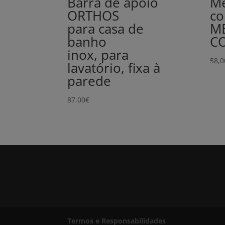
Barra de apoio
Me
ORTHOS
co
para casa de
M
banho
C
inox, para
58,0
lavatório, fixa à
parede
87,00
€
Termos e Responsabilidades