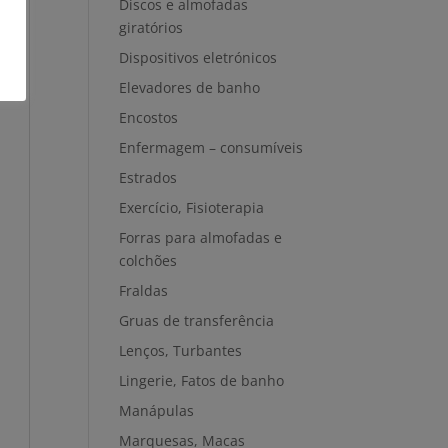
Discos e almofadas
giratórios
Dispositivos eletrónicos
Elevadores de banho
Encostos
Enfermagem – consumíveis
Estrados
Exercício, Fisioterapia
Forras para almofadas e
colchões
Fraldas
Gruas de transferência
Lenços, Turbantes
Lingerie, Fatos de banho
Manápulas
Marquesas, Macas