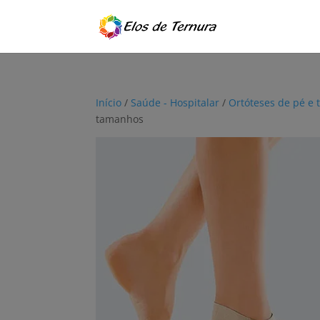
Início
/
Saúde - Hospitalar
/
Ortóteses de pé e 
tamanhos