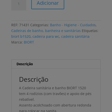
Adicionar
de
Cadeira
sanitária
e
REF:
71431
Categorias:
Banho - Higiene - Cuidados
,
banho
Cadeiras de banho, banheira e sanitárias
Etiquetas:
BIORT
biort b1520
,
cadeira para wc
,
cadeira sanitária
1520
Marca:
BIORT
apoio
de
pés
rebatível,
Descrição
abertura
redonda
Descrição
A Cadeira sanitária e banho BIORT 1520
tem 4 rodízios (com travões) e apoio de pés
rebatível.
Assento acolchoado com abertura redonda
para colocar na sanita.