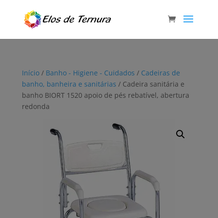
Início
/
Banho - Higiene - Cuidados
/
Cadeiras de
banho, banheira e sanitárias
/ Cadeira sanitária e
banho BIORT 1520 apoio de pés rebatível, abertura
redonda