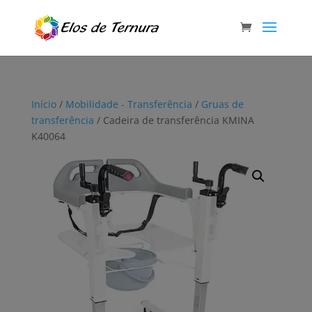
Início
/
Mobilidade - Transferência
/
Gruas de
transferência
/ Cadeira de transferência KMINA
K40064