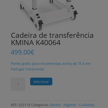
Cadeira de transferência
KMINA K40064
499,00
€
Portes grátis para encomendas acima de 75 € em
Portugal Continental.
Quantidade
Adicionar
de
Cadeira
de
transferência
REF:
623119
Categorias:
Banho - Higiene - Cuidados
,
KMINA