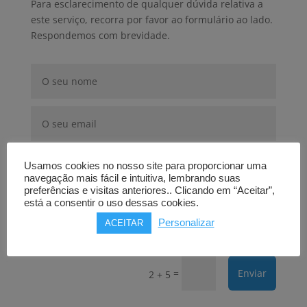
Para esclarecimento de qualquer dúvida relativa a
este serviço, recorra por favor ao formulário ao lado.
Respondemos com brevidade.
Usamos cookies no nosso site para proporcionar uma
navegação mais fácil e intuitiva, lembrando suas
preferências e visitas anteriores.. Clicando em “Aceitar”,
está a consentir o uso dessas cookies.
Personalizar
ACEITAR
=
Enviar
2 + 5