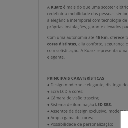
A
Kuarz
é mais do que uma scooter elétri
redefinir a mobilidade das pessoas sénio
a elegância intemporal com tecnologia de
próprias instalações, garante elevados pa
Com uma autonomia até
45 km
, oferece 
cores distintas
, alia conforto, seguranç
com sofisticação. A Kuarz representa uma
elegante.
PRINCIPAIS CARATERÍSTICAS
● Design moderno e elegante, distinguid
● Ecrã LCD a cores;
● Câmara de visão traseira;
● Sistema de iluminação
LED SBS
;
● Assentos de design exclusivo, moderno e
● Ampla gama de cores;
● Possibilidade de personalização;