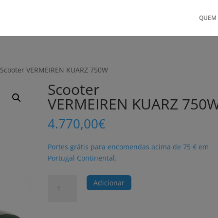
QUEM
 Scooter VERMEIREN KUARZ 750W
Scooter
VERMEIREN KUARZ 750
4.770,00
€
Portes grátis para encomendas acima de 75 € em
Portugal Continental.
Quantidade
Adicionar
de
Scooter
VERMEIREN