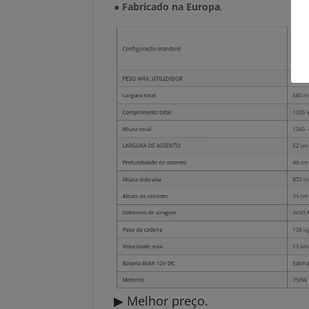
●
Fabricado na Europa
.
▶ Melhor preço.