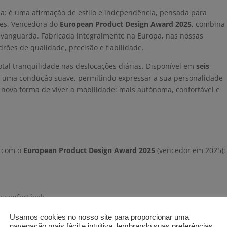
ca: é uma afirmação de estilo e independência, pensada para
res. Vencedora do
European Product Design Award 2025
, combina
 vanguarda. Fabricada integralmente na Europa, nas nossas
drões de qualidade, precisão e fiabilidade.
total tranquilidade nas deslocações diárias. Disponível em
seis
a e uma condução suave, permitindo expressar a sua personalidade
 nova forma de viver a mobilidade: mais autónoma, confortável e
o com o
European Product Design Award 2025
(vencedor em 2025);
 confortável;
Usamos cookies no nosso site para proporcionar uma
navegação mais fácil e intuitiva, lembrando suas preferências