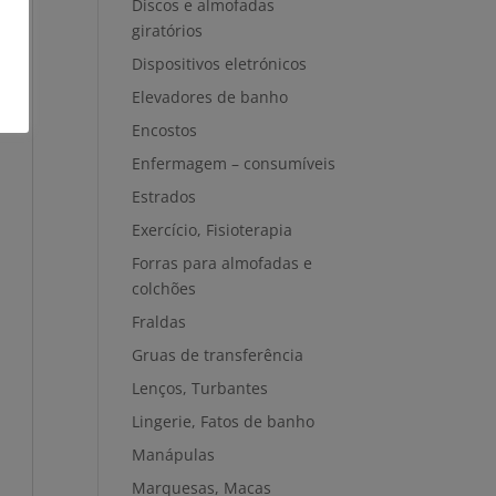
Discos e almofadas
giratórios
Dispositivos eletrónicos
Elevadores de banho
Encostos
Enfermagem – consumíveis
Estrados
Exercício, Fisioterapia
Forras para almofadas e
colchões
Fraldas
Gruas de transferência
Lenços, Turbantes
Lingerie, Fatos de banho
Manápulas
Marquesas, Macas