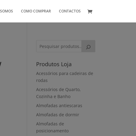
 SOMOS
COMO COMPRAR
CONTACTOS
W
Produtos Loja
Acessórios para cadeiras de
rodas
Acessórios de Quarto,
Cozinha e Banho
Almofadas antiescaras
Almofadas de dormir
Almofadas de
posicionamento