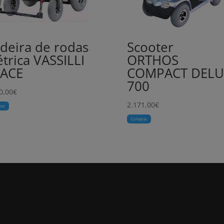
deira de rodas
Scooter
étrica VASSILLI
ORTHOS
PACE
COMPACT DELU
700
0,00
€
2.171,00
€
rar
Comprar