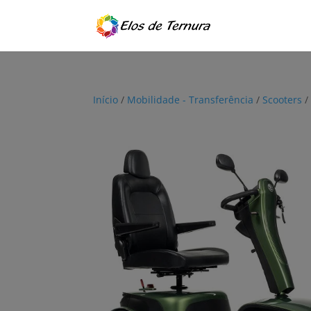
Início
/
Mobilidade - Transferência
/
Scooters
/