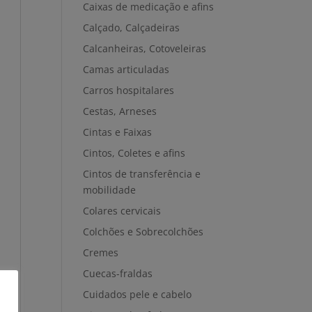
Caixas de medicação e afins
Calçado, Calçadeiras
Calcanheiras, Cotoveleiras
Camas articuladas
Carros hospitalares
Cestas, Arneses
Cintas e Faixas
Cintos, Coletes e afins
Cintos de transferência e
mobilidade
Colares cervicais
Colchões e Sobrecolchões
Cremes
Cuecas-fraldas
Cuidados pele e cabelo