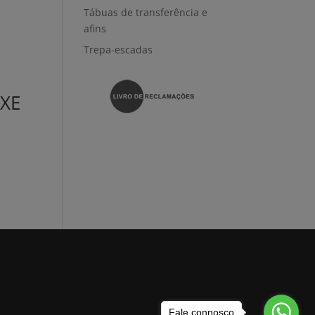
Tábuas de transferência e
afins
Trepa-escadas
XE
Fale connosco