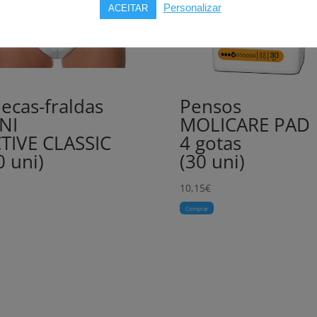
Personalizar
ACEITAR
ecas-fraldas
Pensos
NI
MOLICARE PAD
TIVE CLASSIC
4 gotas
0 uni)
(30 uni)
10,15
€
Comprar