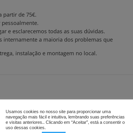
partir de 75€.
ar pessoalmente.
gar e esclarecemos todas as suas dúvidas.
os internamente a maioria dos problemas que
trega, instalação e montagem no local.
Usamos cookies no nosso site para proporcionar uma
navegação mais fácil e intuitiva, lembrando suas preferências
e visitas anteriores.. Clicando em “Aceitar”, está a consentir o
uso dessas cookies.