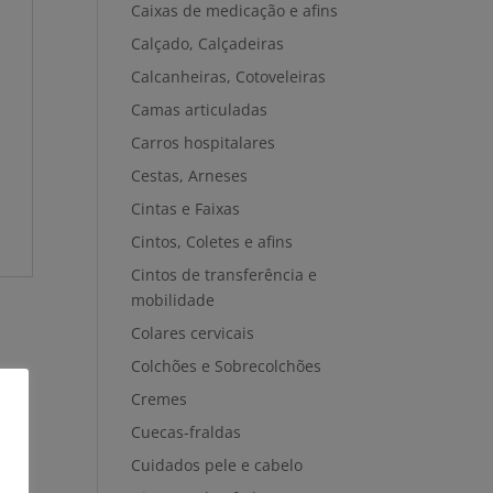
Caixas de medicação e afins
Calçado, Calçadeiras
Calcanheiras, Cotoveleiras
Camas articuladas
Carros hospitalares
Cestas, Arneses
Cintas e Faixas
Cintos, Coletes e afins
Cintos de transferência e
mobilidade
Colares cervicais
Colchões e Sobrecolchões
Cremes
Cuecas-fraldas
Cuidados pele e cabelo