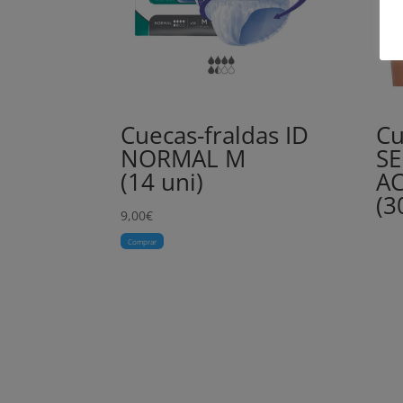
Cuecas-fraldas ID
Cu
NORMAL M
SE
(14 uni)
AC
(3
9,00
€
Comprar