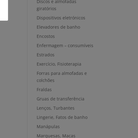
Discos e almofadas
giratórios
Dispositivos eletrónicos
Elevadores de banho
Encostos
Enfermagem – consumíveis
Estrados
Exercício, Fisioterapia
Forras para almofadas e
colchões
Fraldas
Gruas de transferência
Lenços, Turbantes
Lingerie, Fatos de banho
Manápulas
Marquesas, Macas