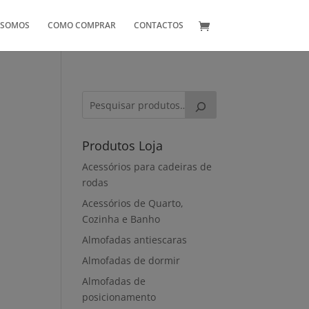
 SOMOS
COMO COMPRAR
CONTACTOS
Produtos Loja
Acessórios para cadeiras de
rodas
Acessórios de Quarto,
Cozinha e Banho
Almofadas antiescaras
Almofadas de dormir
Almofadas de
posicionamento