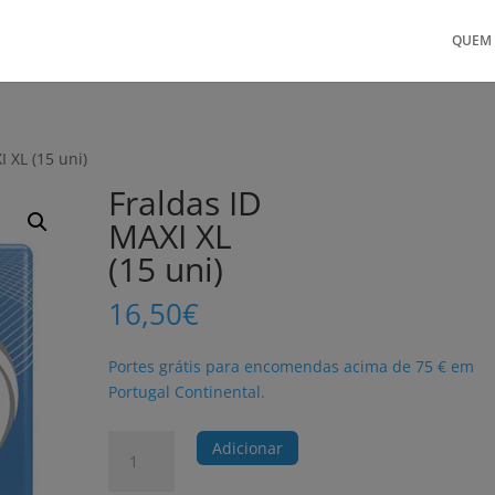
QUEM
I XL (15 uni)
Fraldas ID
MAXI XL
(15 uni)
16,50
€
Portes grátis para encomendas acima de 75 € em
Portugal Continental.
Quantidade
Adicionar
de
Fraldas