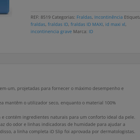
ID
MAXI
REF:
8519
Categorias:
Fraldas
,
Incontinência
Etiquet
XL
fraldas
,
fraldas ID
,
fraldas ID MAXI
,
id maxi xl
,
(15
incontinencia grave
Marca:
ID
uni)
o-em-um, projetadas para fornecer o máximo desempenho e
ea mantêm o utilizador seco, enquanto o material 100%
e contém ingredientes naturais para um conforto ideal da pele.
az do odor e linhas indicadoras de humidade para ajudar a
sso, a linha completa iD Slip foi aprovada por dermatologistas.