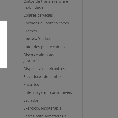
Cintos de transferência e
mobilidade
Colares cervicais
Colchões e Sobrecolchões
Cremes
Cuecas-fraldas
Cuidados pele e cabelo
Discos e almofadas
giratórios
Dispositivos eletrónicos
Elevadores de banho
Encostos
Enfermagem – consumíveis
Estrados
Exercício, Fisioterapia
Forras para almofadas e