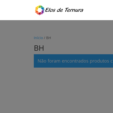
Início
/ BH
BH
Não foram encontrados produtos c