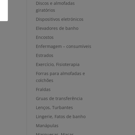
Discos e almofadas
giratórios
Dispositivos eletrónicos
Elevadores de banho
Encostos
Enfermagem – consumíveis
Estrados
Exercício, Fisioterapia
Forras para almofadas e
colchões
Fraldas
Gruas de transferência
Lenços, Turbantes
Lingerie, Fatos de banho
Manápulas
Marquesas, Macas