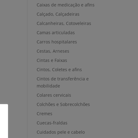
Caixas de medicação e afins
Calçado, Calçadeiras
Calcanheiras, Cotoveleiras
Camas articuladas
Carros hospitalares
Cestas, Arneses
Cintas e Faixas
Cintos, Coletes e afins
Cintos de transferência e
mobilidade
Colares cervicais
Colchões e Sobrecolchões
Cremes
Cuecas-fraldas
Cuidados pele e cabelo