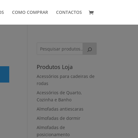
OS
COMO COMPRAR
CONTACTOS
Produtos Loja
Acessórios para cadeiras de
rodas
Acessórios de Quarto,
Cozinha e Banho
Almofadas antiescaras
Almofadas de dormir
Almofadas de
posicionamento