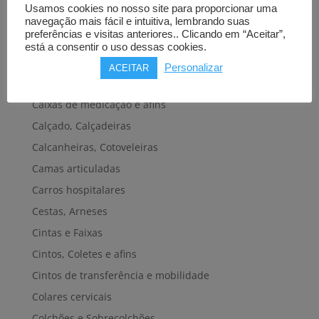
Usamos cookies no nosso site para proporcionar uma
Cadeiras de banho, banheira e sanitárias
navegação mais fácil e intuitiva, lembrando suas
preferências e visitas anteriores.. Clicando em “Aceitar”,
Cadeiras de rodas elétricas
está a consentir o uso dessas cookies.
Cadeiras de rodas manuais
Personalizar
ACEITAR
Cadeiras e plataformas de elevação
Caixas de medicação e afins
Calçado, Calçadeiras
Calcanheiras, Cotoveleiras
Camas articuladas
Carros hospitalares
Cestas, Arneses
Cintas e Faixas
Cintos, Coletes e afins
Cintos de transferência e mobilidade
Colares cervicais
Colchões e Sobrecolchões