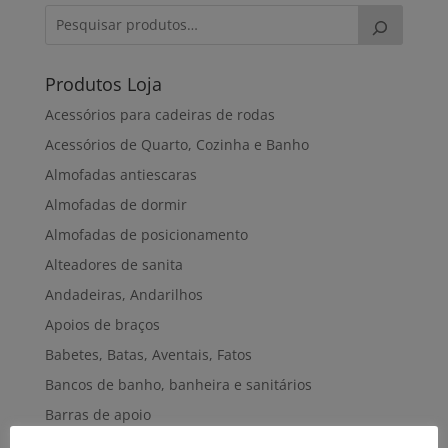
Produtos Loja
Acessórios para cadeiras de rodas
Acessórios de Quarto, Cozinha e Banho
Almofadas antiescaras
Almofadas de dormir
Almofadas de posicionamento
Alteadores de sanita
Andadeiras, Andarilhos
Apoios de braços
Babetes, Batas, Aventais, Fatos
Bancos de banho, banheira e sanitários
Barras de apoio
Bengalas, Canadianas e afins