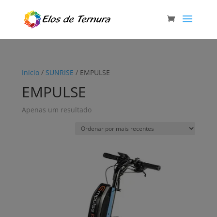
Início
/
SUNRISE
/ EMPULSE
EMPULSE
Apenas um resultado