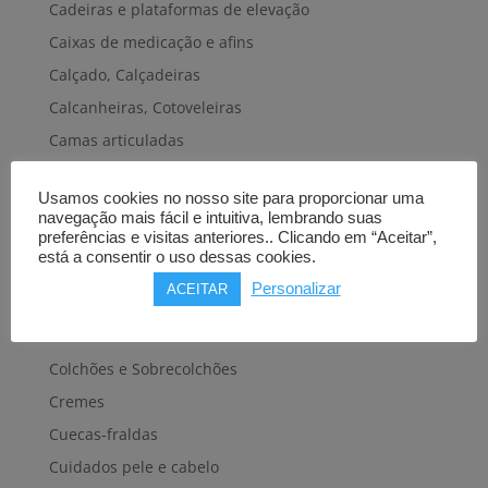
Cadeiras e plataformas de elevação
Caixas de medicação e afins
Calçado, Calçadeiras
Calcanheiras, Cotoveleiras
Camas articuladas
Carros hospitalares
Usamos cookies no nosso site para proporcionar uma
Cestas, Arneses
navegação mais fácil e intuitiva, lembrando suas
Cintas e Faixas
preferências e visitas anteriores.. Clicando em “Aceitar”,
está a consentir o uso dessas cookies.
Cintos, Coletes e afins
Personalizar
ACEITAR
Cintos de transferência e mobilidade
Colares cervicais
Colchões e Sobrecolchões
Cremes
Cuecas-fraldas
Cuidados pele e cabelo