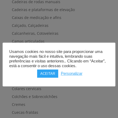
Cadeiras de rodas manuais
Cadeiras e plataformas de elevação
Caixas de medicação e afins
Calçado, Calçadeiras
Calcanheiras, Cotoveleiras
Camas articuladas
Carros hospitalares
Usamos cookies no nosso site para proporcionar uma
navegação mais fácil e intuitiva, lembrando suas
Cestas, Arneses
preferências e visitas anteriores.. Clicando em “Aceitar”,
Cintas e Faixas
está a consentir o uso dessas cookies.
Cintos, Coletes e afins
Personalizar
ACEITAR
Cintos de transferência e mobilidade
Colares cervicais
Colchões e Sobrecolchões
Cremes
Cuecas-fraldas