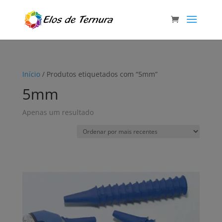
Início
/ Produtos etiquetados com “5mm”
5mm
Apenas um resultado