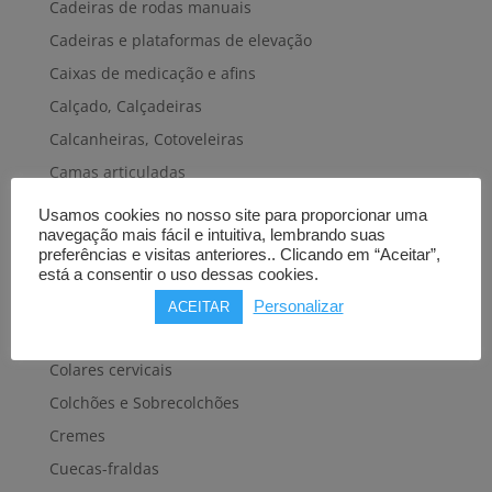
Cadeiras de rodas manuais
Cadeiras e plataformas de elevação
Caixas de medicação e afins
Calçado, Calçadeiras
Calcanheiras, Cotoveleiras
Camas articuladas
Carros hospitalares
Usamos cookies no nosso site para proporcionar uma
navegação mais fácil e intuitiva, lembrando suas
Cestas, Arneses
preferências e visitas anteriores.. Clicando em “Aceitar”,
Cintas e Faixas
está a consentir o uso dessas cookies.
Cintos, Coletes e afins
Personalizar
ACEITAR
Cintos de transferência e mobilidade
Colares cervicais
Colchões e Sobrecolchões
Cremes
Cuecas-fraldas