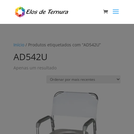
Início
/ Produtos etiquetados com “AD542U”
AD542U
Apenas um resultado