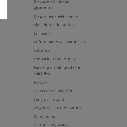
Discos e almofadas
giratórios
Dispositivos eletrónicos
Elevadores de banho
Encostos
Enfermagem – consumíveis
Estrados
Exercício, Fisioterapia
Forras para almofadas e
colchões
Fraldas
Gruas de transferência
Lenços, Turbantes
Lingerie, Fatos de banho
Manápulas
Marquesas, Macas