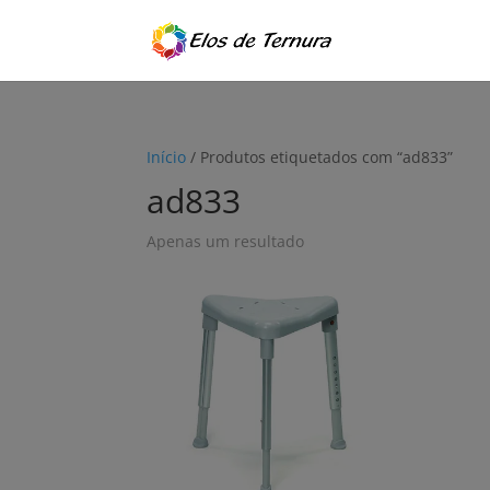
Início
/ Produtos etiquetados com “ad833”
ad833
Apenas um resultado