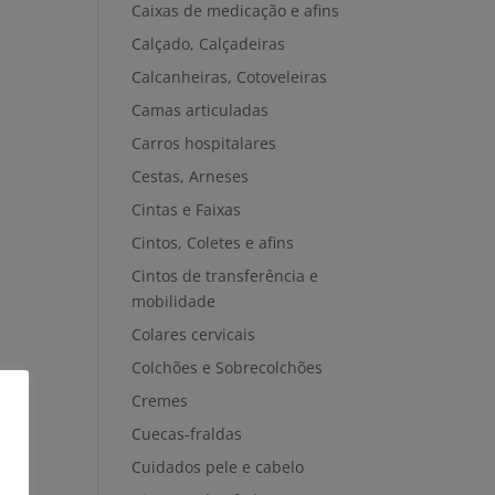
Caixas de medicação e afins
Calçado, Calçadeiras
Calcanheiras, Cotoveleiras
Camas articuladas
Carros hospitalares
Cestas, Arneses
Cintas e Faixas
Cintos, Coletes e afins
Cintos de transferência e
mobilidade
Colares cervicais
Colchões e Sobrecolchões
Cremes
Cuecas-fraldas
Cuidados pele e cabelo