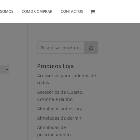
 SOMOS
COMO COMPRAR
CONTACTOS
Produtos Loja
Acessórios para cadeiras de
rodas
Acessórios de Quarto,
Cozinha e Banho
Almofadas antiescaras
Almofadas de dormir
Almofadas de
posicionamento