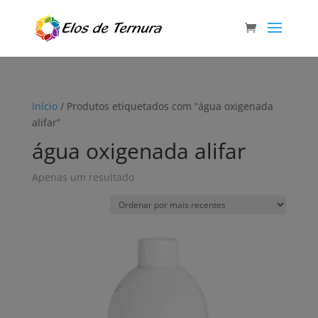
Início
/ Produtos etiquetados com “água oxigenada
alifar”
água oxigenada alifar
Apenas um resultado