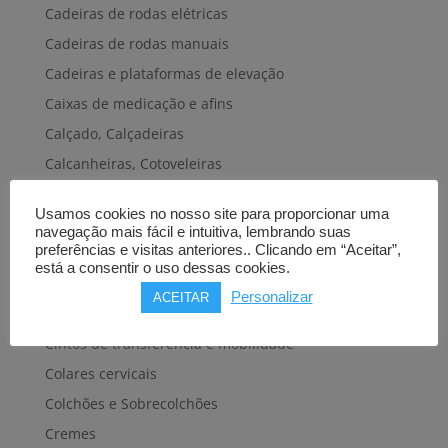
Cadeiras de rodas elétricas
Cadeiras de rodas manuais
Cadeiras e plataformas de elevação
Caixas de medicação e afins
Calçado, Calçadeiras
Calcanheiras, Cotoveleiras
Camas articuladas
Usamos cookies no nosso site para proporcionar uma
Carros hospitalares
navegação mais fácil e intuitiva, lembrando suas
preferências e visitas anteriores.. Clicando em “Aceitar”,
Cestas, Arneses
está a consentir o uso dessas cookies.
Cintas e Faixas
Personalizar
ACEITAR
Cintos, Coletes e afins
Cintos de transferência e mobilidade
Colares cervicais
Colchões e Sobrecolchões
Cremes