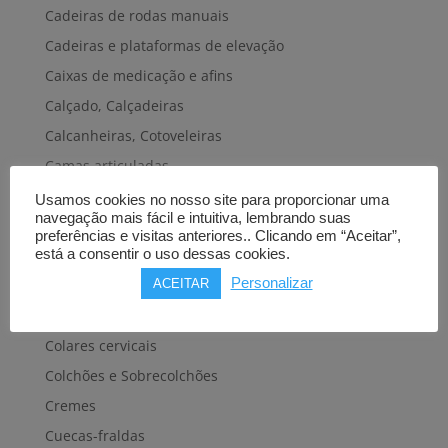
Cadeiras de rodas manuais
Cadeiras e plataformas de elevação
Caixas de medicação e afins
Calçado, Calçadeiras
Calcanheiras, Cotoveleiras
Camas articuladas
Carros hospitalares
Usamos cookies no nosso site para proporcionar uma
navegação mais fácil e intuitiva, lembrando suas
Cestas, Arneses
preferências e visitas anteriores.. Clicando em “Aceitar”,
Cintas e Faixas
está a consentir o uso dessas cookies.
Personalizar
Cintos, Coletes e afins
ACEITAR
Cintos de transferência e mobilidade
Colares cervicais
Colchões e Sobrecolchões
Cremes
Cuecas-fraldas