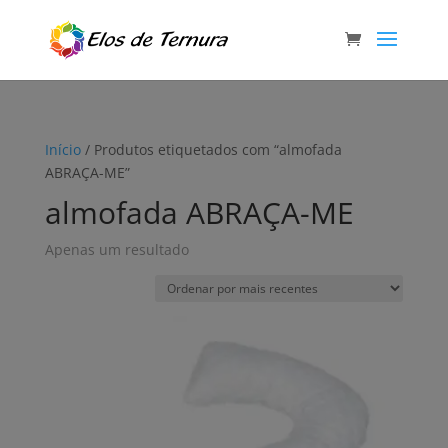
Início
/ Produtos etiquetados com “almofada
ABRAÇA-ME”
almofada ABRAÇA-ME
Apenas um resultado