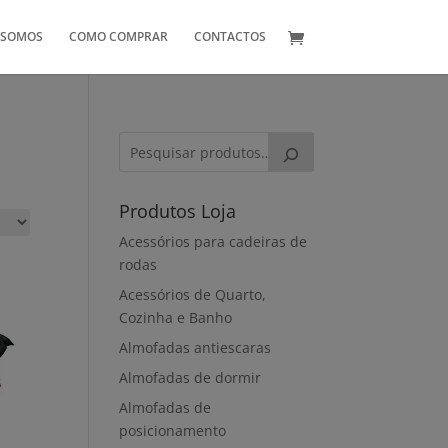
 SOMOS
COMO COMPRAR
CONTACTOS
Produtos Loja
Acessórios para cadeiras de
rodas
Acessórios de Quarto,
Cozinha e Banho
Almofadas antiescaras
Almofadas de dormir
Almofadas de
posicionamento