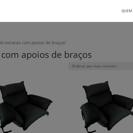
QUEM
ti-escaras com apoios de braços”
 com apoios de braços