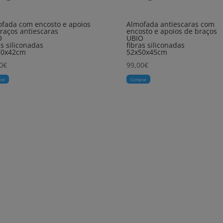
fada com encosto e apoios
Almofada antiescaras com
raços antiescaras
encosto e apoios de braços
O
UBIO
as siliconadas
fibras siliconadas
50x42cm
52x50x45cm
0
€
99,00
€
rar
Comprar