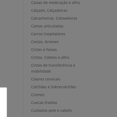
Caixas de medicação e afins
Calçado, Calçadeiras
Calcanheiras, Cotoveleiras
Camas articuladas
Carros hospitalares
Cestas, Arneses
Cintas e Faixas
Cintos, Coletes e afins
Cintos de transferência e
mobilidade
Colares cervicais
Colchões e Sobrecolchões
Cremes
Cuecas-fraldas
Cuidados pele e cabelo