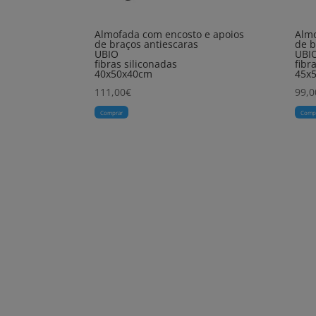
Almofada com encosto e apoios
Almo
de braços antiescaras
de b
UBIO
UBI
fibras siliconadas
fibr
40x50x40cm
45x
111,00
€
99,0
Comprar
Comp