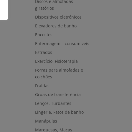
Discos e almofadas
giratórios
Dispositivos eletrónicos
Elevadores de banho
Encostos
Enfermagem – consumíveis
Estrados
Exercício, Fisioterapia
Forras para almofadas e
colchões
Fraldas
Gruas de transferência
Lenços, Turbantes
Lingerie, Fatos de banho
Manápulas
Marquesas, Macas