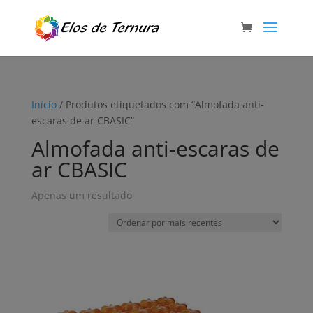
Início
/ Produtos etiquetados com “Almofada anti-
escaras de ar CBASIC”
Almofada anti-escaras de
ar CBASIC
Apenas um resultado