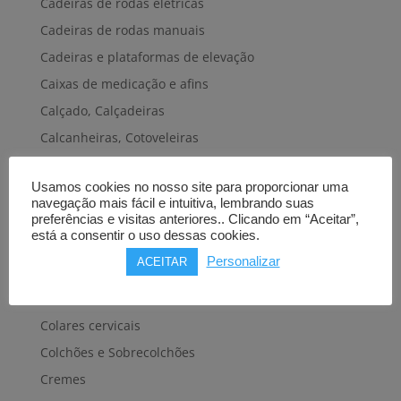
Cadeiras de rodas elétricas
Cadeiras de rodas manuais
Cadeiras e plataformas de elevação
Caixas de medicação e afins
Calçado, Calçadeiras
Calcanheiras, Cotoveleiras
Camas articuladas
Usamos cookies no nosso site para proporcionar uma
Carros hospitalares
navegação mais fácil e intuitiva, lembrando suas
Cestas, Arneses
preferências e visitas anteriores.. Clicando em “Aceitar”,
está a consentir o uso dessas cookies.
Cintas e Faixas
Personalizar
ACEITAR
Cintos, Coletes e afins
Cintos de transferência e mobilidade
Colares cervicais
Colchões e Sobrecolchões
Cremes