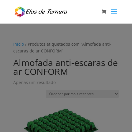
Início
/ Produtos etiquetados com “Almofada anti-
escaras de ar CONFORM”
Almofada anti-escaras de
ar CONFORM
Apenas um resultado