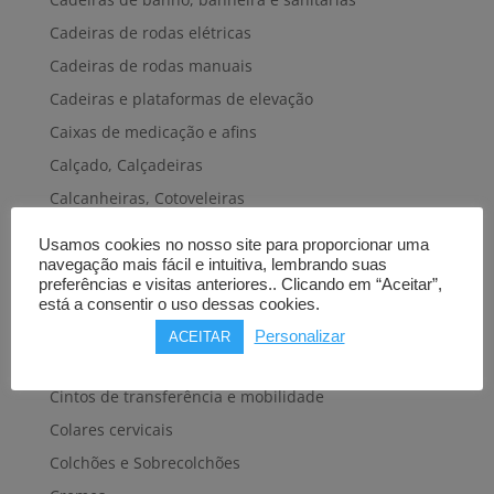
Cadeiras de rodas elétricas
Cadeiras de rodas manuais
Cadeiras e plataformas de elevação
Caixas de medicação e afins
Calçado, Calçadeiras
Calcanheiras, Cotoveleiras
Camas articuladas
Usamos cookies no nosso site para proporcionar uma
Carros hospitalares
navegação mais fácil e intuitiva, lembrando suas
preferências e visitas anteriores.. Clicando em “Aceitar”,
Cestas, Arneses
está a consentir o uso dessas cookies.
Cintas e Faixas
Personalizar
ACEITAR
Cintos, Coletes e afins
Cintos de transferência e mobilidade
Colares cervicais
Colchões e Sobrecolchões