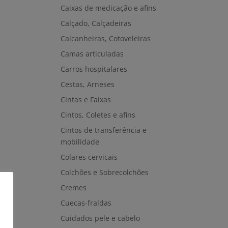
Caixas de medicação e afins
Calçado, Calçadeiras
Calcanheiras, Cotoveleiras
Camas articuladas
Carros hospitalares
Cestas, Arneses
Cintas e Faixas
Cintos, Coletes e afins
Cintos de transferência e
mobilidade
Colares cervicais
Colchões e Sobrecolchões
Cremes
Cuecas-fraldas
Cuidados pele e cabelo