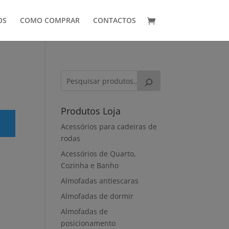
OS
COMO COMPRAR
CONTACTOS
Produtos Loja
Acessórios para cadeiras de
rodas
Acessórios de Quarto,
Cozinha e Banho
Almofadas antiescaras
Almofadas de dormir
Almofadas de
posicionamento