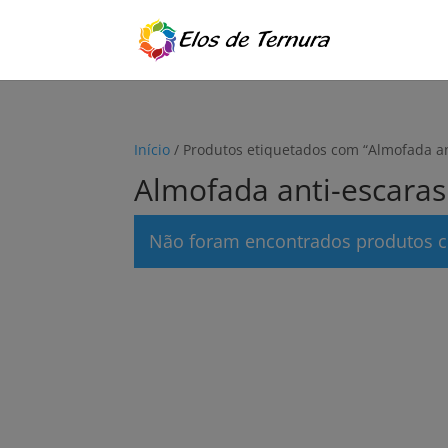
Início
/ Produtos etiquetados com “Almofada 
Almofada anti-escar
Não foram encontrados produtos c