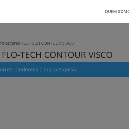
QUEM SOM
anti-escaras FLO-TECH CONTOUR VISCO”
as FLO-TECH CONTOUR VISCO
orrespondentes à sua pesquisa.