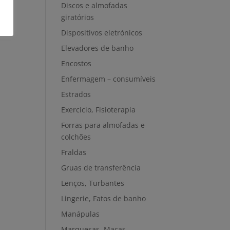
Discos e almofadas
giratórios
Dispositivos eletrónicos
Elevadores de banho
Encostos
Enfermagem – consumíveis
Estrados
Exercício, Fisioterapia
Forras para almofadas e
colchões
Fraldas
Gruas de transferência
Lenços, Turbantes
Lingerie, Fatos de banho
Manápulas
Marquesas, Macas