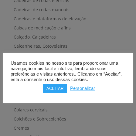
Cadeiras de rodas elétricas
Cadeiras de rodas manuais
Cadeiras e plataformas de elevação
Caixas de medicação e afins
Calçado, Calçadeiras
Calcanheiras, Cotoveleiras
Camas articuladas
Usamos cookies no nosso site para proporcionar uma
Carros hospitalares
navegação mais fácil e intuitiva, lembrando suas
Cestas, Arneses
preferências e visitas anteriores.. Clicando em “Aceitar”,
está a consentir o uso dessas cookies.
Cintas e Faixas
Personalizar
ACEITAR
Cintos, Coletes e afins
Cintos de transferência e mobilidade
Colares cervicais
Colchões e Sobrecolchões
Cremes