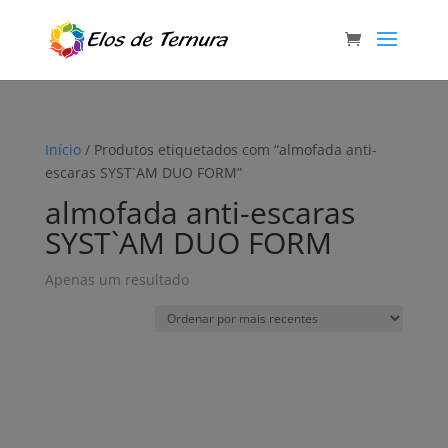
Início
/ Produtos etiquetados com “almofada anti-
escaras SYST`AM DUO FORM”
almofada anti-escaras
SYST`AM DUO FORM
Apenas um resultado