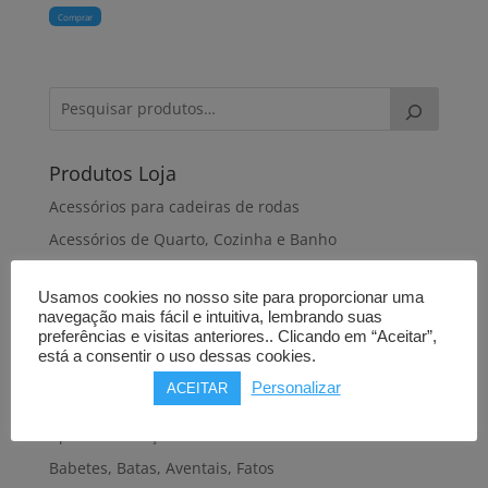
Comprar
Produtos Loja
Acessórios para cadeiras de rodas
Acessórios de Quarto, Cozinha e Banho
Almofadas antiescaras
Usamos cookies no nosso site para proporcionar uma
Almofadas de dormir
navegação mais fácil e intuitiva, lembrando suas
Almofadas de posicionamento
preferências e visitas anteriores.. Clicando em “Aceitar”,
está a consentir o uso dessas cookies.
Alteadores de sanita
Personalizar
ACEITAR
Andadeiras, Andarilhos
Apoios de braços
Babetes, Batas, Aventais, Fatos