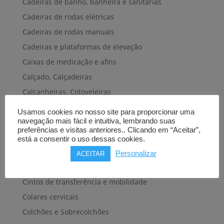
Cadeiras de banho, banheira e sanitárias
Cadeiras de rodas elétricas
Cadeiras de rodas manuais
Cadeiras e plataformas de elevação
Caixas de medicação e afins
Calçado, Calçadeiras
Calcanheiras, Cotoveleiras
Camas articuladas
Usamos cookies no nosso site para proporcionar uma
navegação mais fácil e intuitiva, lembrando suas
Carros hospitalares
preferências e visitas anteriores.. Clicando em “Aceitar”,
Cestas, Arneses
está a consentir o uso dessas cookies.
Cintas e Faixas
Personalizar
ACEITAR
Cintos, Coletes e afins
Cintos de transferência e mobilidade
Colares cervicais
Colchões e Sobrecolchões