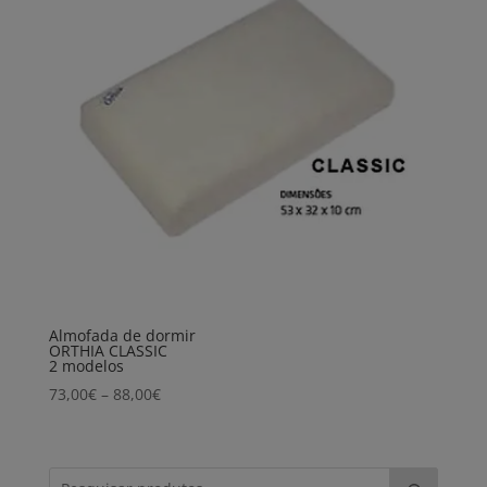
Almofada de dormir
ORTHIA CLASSIC
2 modelos
Price
73,00
€
–
88,00
€
range:
73,00€
through