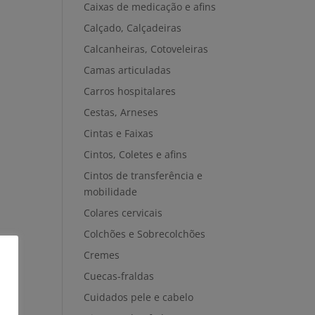
Caixas de medicação e afins
Calçado, Calçadeiras
Calcanheiras, Cotoveleiras
Camas articuladas
Carros hospitalares
Cestas, Arneses
Cintas e Faixas
Cintos, Coletes e afins
Cintos de transferência e
mobilidade
Colares cervicais
Colchões e Sobrecolchões
Cremes
Cuecas-fraldas
Cuidados pele e cabelo