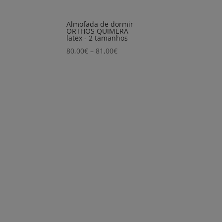
Almofada de dormir
ORTHOS QUIMERA
latex - 2 tamanhos
Price
80,00
€
–
81,00
€
range:
80,00€
through
81,00€