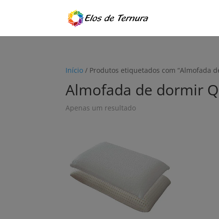
Início
/ Produtos etiquetados com “Almofada d
Almofada de dormir Q
Apenas um resultado