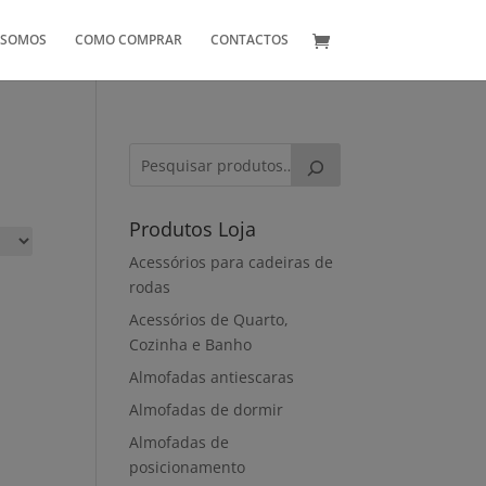
 SOMOS
COMO COMPRAR
CONTACTOS
Produtos Loja
Acessórios para cadeiras de
rodas
Acessórios de Quarto,
Cozinha e Banho
Almofadas antiescaras
Almofadas de dormir
Almofadas de
posicionamento