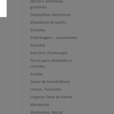
Discos e almofadas
giratórios
Dispositivos eletrónicos
Elevadores de banho
Encostos
Enfermagem – consumíveis
Estrados
Exercício, Fisioterapia
Forras para almofadas e
colchões
Fraldas
Gruas de transferência
Lenços, Turbantes
Lingerie, Fatos de banho
Manápulas
Marquesas, Macas