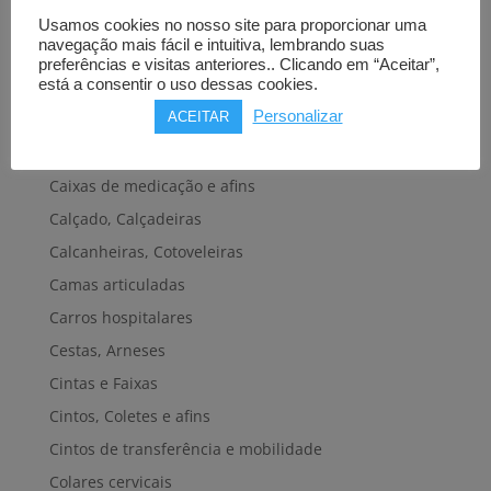
Bengalas, Canadianas e afins
Usamos cookies no nosso site para proporcionar uma
navegação mais fácil e intuitiva, lembrando suas
Cadeiras de banho, banheira e sanitárias
preferências e visitas anteriores.. Clicando em “Aceitar”,
está a consentir o uso dessas cookies.
Cadeiras de rodas elétricas
Personalizar
ACEITAR
Cadeiras de rodas manuais
Cadeiras e plataformas de elevação
Caixas de medicação e afins
Calçado, Calçadeiras
Calcanheiras, Cotoveleiras
Camas articuladas
Carros hospitalares
Cestas, Arneses
Cintas e Faixas
Cintos, Coletes e afins
Cintos de transferência e mobilidade
Colares cervicais