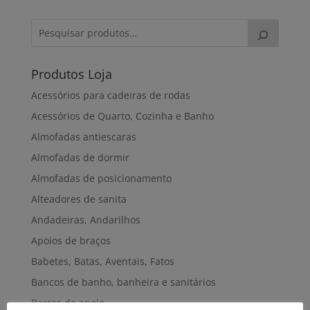
Produtos Loja
Acessórios para cadeiras de rodas
Acessórios de Quarto, Cozinha e Banho
Almofadas antiescaras
Almofadas de dormir
Almofadas de posicionamento
Alteadores de sanita
Andadeiras, Andarilhos
Apoios de braços
Babetes, Batas, Aventais, Fatos
Bancos de banho, banheira e sanitários
Barras de apoio