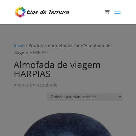
Início
/ Produtos etiquetados com “Almofada de
viagem HARPIAS”
Almofada de viagem
HARPIAS
Apenas um resultado