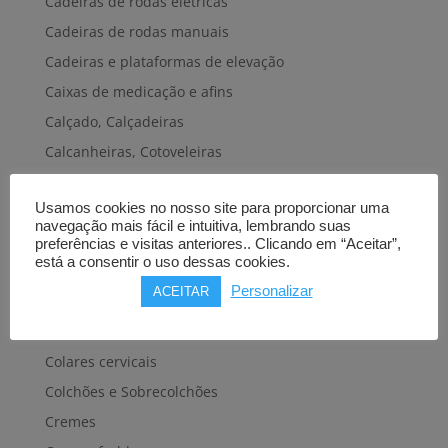
Cadeiras de rodas elétricas
Cadeiras de rodas manuais
Cadeiras e plataformas de elevação
Caixas de medicação e afins
Calçado, Calçadeiras
Calcanheiras, Cotoveleiras
Camas articuladas
Usamos cookies no nosso site para proporcionar uma
Carros hospitalares
navegação mais fácil e intuitiva, lembrando suas
Cestas, Arneses
preferências e visitas anteriores.. Clicando em “Aceitar”,
está a consentir o uso dessas cookies.
Cintas e Faixas
Personalizar
ACEITAR
Cintos, Coletes e afins
Cintos de transferência e mobilidade
Colares cervicais
Colchões e Sobrecolchões
Cremes