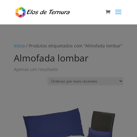
Início
/ Produtos etiquetados com “Almofada lombar”
Almofada lombar
Apenas um resultado