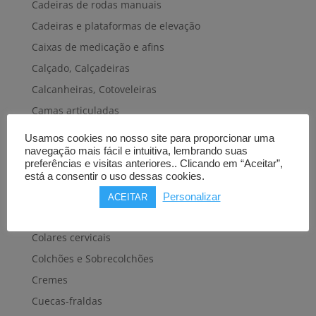
Cadeiras de rodas manuais
Cadeiras e plataformas de elevação
Caixas de medicação e afins
Calçado, Calçadeiras
Calcanheiras, Cotoveleiras
Camas articuladas
Carros hospitalares
Usamos cookies no nosso site para proporcionar uma
navegação mais fácil e intuitiva, lembrando suas
Cestas, Arneses
preferências e visitas anteriores.. Clicando em “Aceitar”,
Cintas e Faixas
está a consentir o uso dessas cookies.
Cintos, Coletes e afins
Personalizar
ACEITAR
Cintos de transferência e mobilidade
Colares cervicais
Colchões e Sobrecolchões
Cremes
Cuecas-fraldas