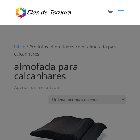
Início
/ Produtos etiquetados com “almofada para
calcanhares”
almofada para
calcanhares
Apenas um resultado