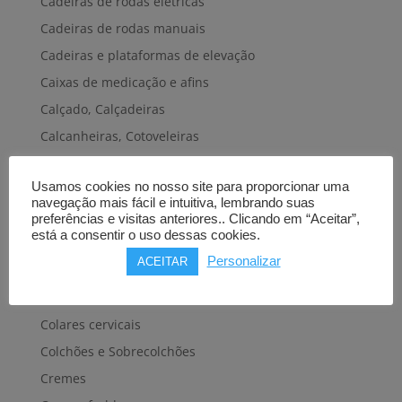
Cadeiras de rodas elétricas
Cadeiras de rodas manuais
Cadeiras e plataformas de elevação
Caixas de medicação e afins
Calçado, Calçadeiras
Calcanheiras, Cotoveleiras
Camas articuladas
Usamos cookies no nosso site para proporcionar uma
Carros hospitalares
navegação mais fácil e intuitiva, lembrando suas
Cestas, Arneses
preferências e visitas anteriores.. Clicando em “Aceitar”,
está a consentir o uso dessas cookies.
Cintas e Faixas
Personalizar
ACEITAR
Cintos, Coletes e afins
Cintos de transferência e mobilidade
Colares cervicais
Colchões e Sobrecolchões
Cremes