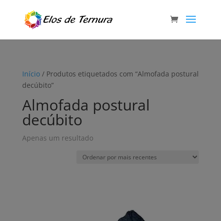
Início
/ Produtos etiquetados com “Almofada postural
decúbito”
Almofada postural
decúbito
Apenas um resultado