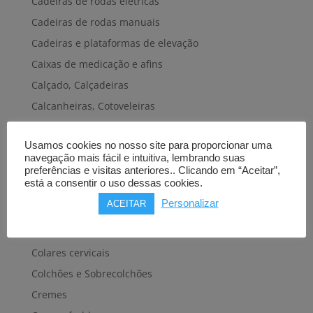
Cadeiras de rodas elétricas
Cadeiras de rodas manuais
Cadeiras e plataformas de elevação
Caixas de medicação e afins
Calçado, Calçadeiras
Calcanheiras, Cotoveleiras
Camas articuladas
Usamos cookies no nosso site para proporcionar uma
Carros hospitalares
navegação mais fácil e intuitiva, lembrando suas
Cestas, Arneses
preferências e visitas anteriores.. Clicando em “Aceitar”,
está a consentir o uso dessas cookies.
Cintas e Faixas
Personalizar
ACEITAR
Cintos, Coletes e afins
Cintos de transferência e mobilidade
Colares cervicais
Colchões e Sobrecolchões
Cremes