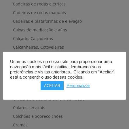
Cadeiras de rodas elétricas
Cadeiras de rodas manuais
Cadeiras e plataformas de elevação
Caixas de medicação e afins
Calçado, Calçadeiras
Calcanheiras, Cotoveleiras
Camas articuladas
Usamos cookies no nosso site para proporcionar uma
Carros hospitalares
navegação mais fácil e intuitiva, lembrando suas
preferências e visitas anteriores.. Clicando em “Aceitar”,
Cestas, Arneses
está a consentir o uso dessas cookies.
Cintas e Faixas
Personalizar
ACEITAR
Cintos, Coletes e afins
Cintos de transferência e mobilidade
Colares cervicais
Colchões e Sobrecolchões
Cremes