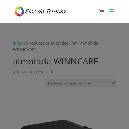
Início
/ Produtos etiquetados com “almofada
WINNCARE”
almofada WINNCARE
Apenas um resultado