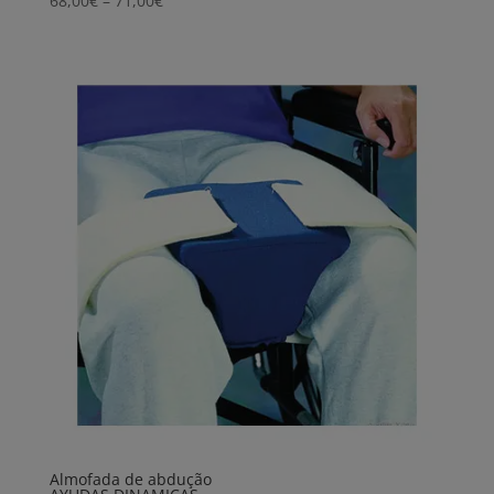
68,00
€
–
71,00
€
range:
68,00€
through
71,00€
Almofada de abdução