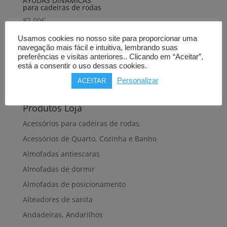
AYUDAS DINAMICAS
para cadeiras de rodas
87,00
€
Comprar
Usamos cookies no nosso site para proporcionar uma
navegação mais fácil e intuitiva, lembrando suas
preferências e visitas anteriores.. Clicando em “Aceitar”,
está a consentir o uso dessas cookies.
Personalizar
ACEITAR
Produtos Loja
Acessórios para cadeiras de rodas
Acessórios de Quarto, Cozinha e Banho
Almofadas antiescaras
Almofadas de dormir
Almofadas de posicionamento
Alteadores de sanita
Andadeiras, Andarilhos