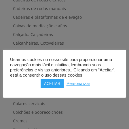
Cadeiras de rodas manuais
Cadeiras e plataformas de elevação
Caixas de medicação e afins
Calçado, Calçadeiras
Calcanheiras, Cotoveleiras
Camas articuladas
Usamos cookies no nosso site para proporcionar uma
Carros hospitalares
navegação mais fácil e intuitiva, lembrando suas
Cestas, Arneses
preferências e visitas anteriores.. Clicando em “Aceitar”,
está a consentir o uso dessas cookies.
Cintas e Faixas
Personalizar
ACEITAR
Cintos, Coletes e afins
Cintos de transferência e mobilidade
Colares cervicais
Colchões e Sobrecolchões
Cremes