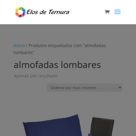
Início
/ Produtos etiquetados com “almofadas
lombares”
almofadas lombares
Apenas um resultado