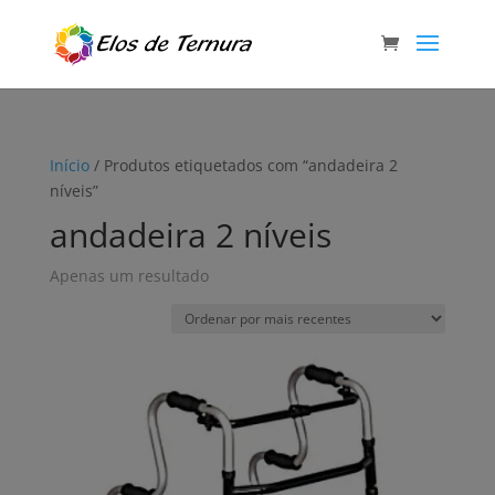
Início
/ Produtos etiquetados com “andadeira 2
níveis”
andadeira 2 níveis
Apenas um resultado