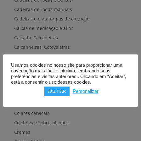
Cadeiras de rodas manuais
Cadeiras e plataformas de elevação
Caixas de medicação e afins
Calçado, Calçadeiras
Calcanheiras, Cotoveleiras
Camas articuladas
Usamos cookies no nosso site para proporcionar uma
Carros hospitalares
navegação mais fácil e intuitiva, lembrando suas
Cestas, Arneses
preferências e visitas anteriores.. Clicando em “Aceitar”,
está a consentir o uso dessas cookies.
Cintas e Faixas
Personalizar
ACEITAR
Cintos, Coletes e afins
Cintos de transferência e mobilidade
Colares cervicais
Colchões e Sobrecolchões
Cremes