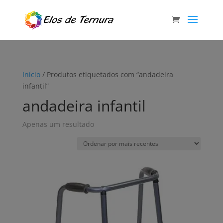
Início
/ Produtos etiquetados com “andadeira
infantil”
andadeira infantil
Apenas um resultado