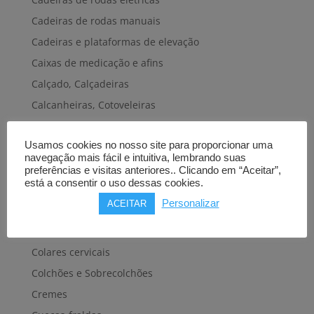
Cadeiras de rodas manuais
Cadeiras e plataformas de elevação
Caixas de medicação e afins
Calçado, Calçadeiras
Calcanheiras, Cotoveleiras
Camas articuladas
Usamos cookies no nosso site para proporcionar uma
Carros hospitalares
navegação mais fácil e intuitiva, lembrando suas
Cestas, Arneses
preferências e visitas anteriores.. Clicando em “Aceitar”,
está a consentir o uso dessas cookies.
Cintas e Faixas
Personalizar
ACEITAR
Cintos, Coletes e afins
Cintos de transferência e mobilidade
Colares cervicais
Colchões e Sobrecolchões
Cremes